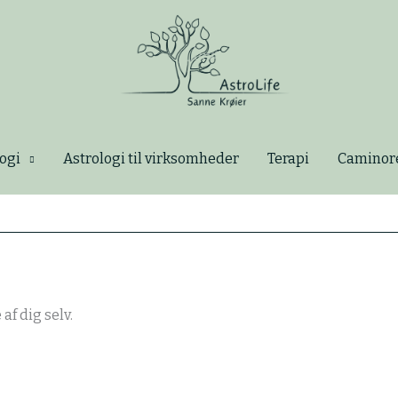
ogi
Astrologi til virksomheder
Terapi
Caminor
af dig selv.