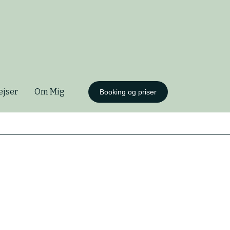
ejser
Om Mig
Booking og priser