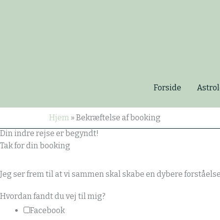
Gå
til
indholdet
Forside
Astrol
Hjem
»
Bekræftelse af booking
Din indre rejse er begyndt!
Tak for din booking
Jeg ser frem til at vi sammen skal skabe en dybere forståelse 
m
Hvordan fandt du vej til mig?
i
Facebook