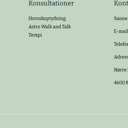
Konsultationer
Kont
Horoskoptydning
Sanne 
Astro Walk and Talk
E-mail
Terapi
Telefo
Adress
Nørre 
4600 